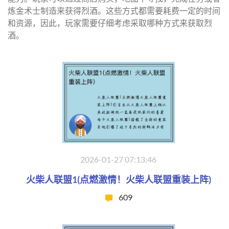
炼金术士制造来获得烈酒。这些方式都需要耗费一定的时间
和资源，因此，玩家需要仔细考虑采取哪种方式来获取烈
酒。
2026-01-27 07:13:46
火柴人联盟1(点燃激情！火柴人联盟重装上阵)
609