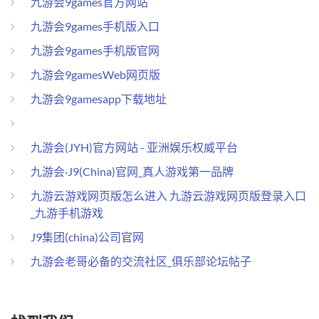
九游会9games官方网站
九游会9games手机版入口
九游会9games手机版官网
九游会9gamesWeb网页版
九游会9gamesapp下载地址
九游会(JYH)官方网站 - 亚洲娱乐权威平台
九游会·J9(China)官网_真人游戏第一品牌
九游云游戏网页版怎么进入 九游云游戏网页版登录入口
_九游手机游戏
J9集团(china)公司官网
九游会老哥必备的交流社区_俱乐部论坛帖子