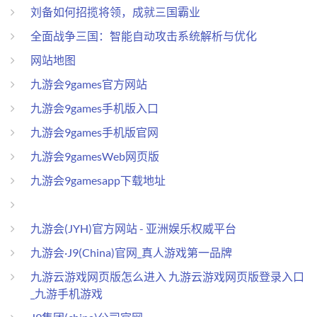
刘备如何招揽将领，成就三国霸业
全面战争三国：智能自动攻击系统解析与优化
网站地图
九游会9games官方网站
九游会9games手机版入口
九游会9games手机版官网
九游会9gamesWeb网页版
九游会9gamesapp下载地址
九游会(JYH)官方网站 - 亚洲娱乐权威平台
九游会·J9(China)官网_真人游戏第一品牌
九游云游戏网页版怎么进入 九游云游戏网页版登录入口
_九游手机游戏