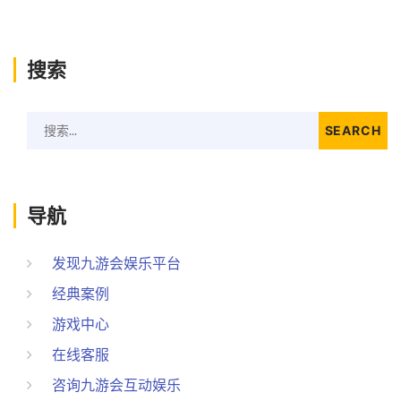
搜索
搜索...
SEARCH
导航
发现九游会娱乐平台
经典案例
游戏中心
在线客服
咨询九游会互动娱乐