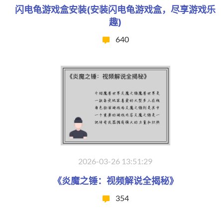
闪电龟游戏盒安装(安装闪电龟游戏盒，尽享游戏乐
趣)
640
2026-03-26 13:51:29
《炎魔之锤：视频解说全揭秘》
354