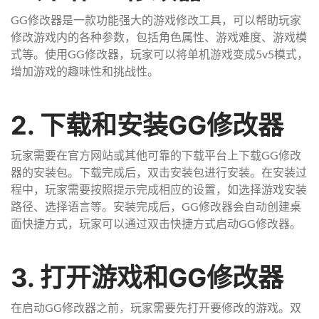
GG修改器是一款功能强大的游戏修改工具，可以帮助玩家
修改游戏内的各种参数，包括角色属性、游戏难度、游戏模
式等。使用GG修改器，玩家可以将单机游戏变成5v5模式，
增加游戏的趣味性和挑战性。
2. 下载和安装GG修改器
玩家需要在官方网站或其他可靠的下载平台上下载GG修改
器的安装包。下载完成后，双击安装包进行安装。在安装过
程中，玩家需要按照提示完成相应的设置，如选择游戏安装
路径、选择语言等。安装完成后，GG修改器会自动创建桌
面快捷方式，玩家可以通过双击快捷方式启动GG修改器。
3. 打开游戏和GG修改器
在启动GG修改器之前，玩家需要先打开要修改的游戏。双