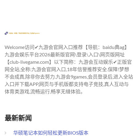
Welcome访问✔九游会官网入口推荐【导航：baidu典ag】
九游会娱乐平台2026最新版官网\登录\入口\网页版网址
【club-livegame.com】以下简称：九游会互动娱乐✔正版官
网全站,全称:九游会官网入口,18年信誉推荐安全.保障!梦想
不会成真,除非你去努力.九游会9games,会员登录后,进入全站
入口并下载APP,网页与手机版都支持电子竞技,真人互动与
体育类游戏,流畅运行,畅享无缝体验。
最新新闻
华硕笔记本如何轻松更新BIOS版本