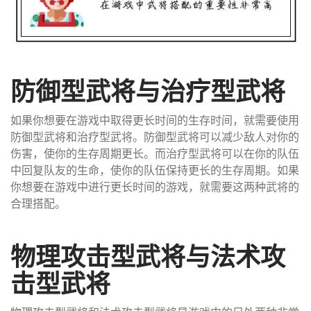
防御型武将与治疗型武将
如果你想要在游戏中取得更长时间的生存时间，就需要使用
防御型武将和治疗型武将。防御型武将可以减少敌人对你的
伤害，使你的生存周期更长。而治疗型武将可以在你的队伍
中回复队友的生命，使你的队伍保持更长的生存周期。如果
你想要在游戏中进行更长时间的游戏，就需要这两种武将的
合理搭配。
物理攻击型武将与法术攻
击型武将