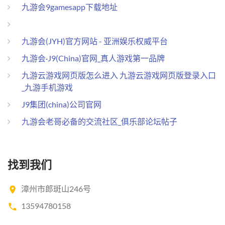
九游会9gamesapp下载地址
九游会(JYH)官方网站 - 亚洲娱乐权威平台
九游会·J9(China)官网_真人游戏第一品牌
九游云游戏网页版怎么进入 九游云游戏网页版登录入口
_九游手机游戏
J9集团(china)公司官网
九游会老哥必备的交流社区_俱乐部论坛帖子
找到我们
漳州市郎斑山246号
13594780158