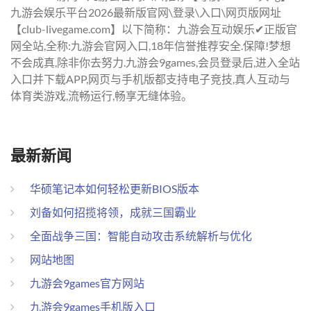
九游会娱乐平台2026最新版官网\登录\入口\网页版网址
【club-livegame.com】以下简称：九游会互动娱乐✔正版官
网全站,全称:九游会官网入口,18年信誉推荐安全.保障!梦想
不会成真,除非你去努力.九游会9games,会员登录后,进入全站
入口并下载APP,网页与手机版都支持电子竞技,真人互动与
体育类游戏,流畅运行,畅享无缝体验。
最新新闻
华硕笔记本如何轻松更新BIOS版本
刘备如何招揽将领，成就三国霸业
全面战争三国：智能自动攻击系统解析与优化
网站地图
九游会9games官方网站
九游会9games手机版入口