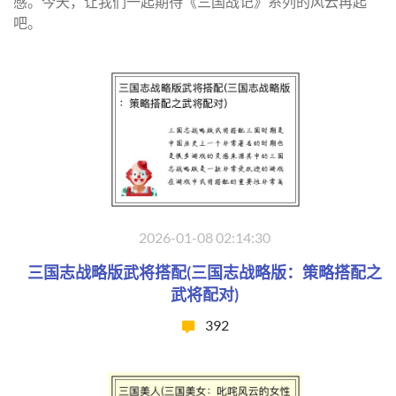
感。今天，让我们一起期待《三国战记》系列的风云再起
吧。
2026-01-08 02:14:30
三国志战略版武将搭配(三国志战略版：策略搭配之
武将配对)
392