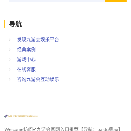
导航
发现九游会娱乐平台
经典案例
游戏中心
在线客服
咨询九游会互动娱乐
Welcome访问✔九游会官网入口推荐【导航：baidu典ag】